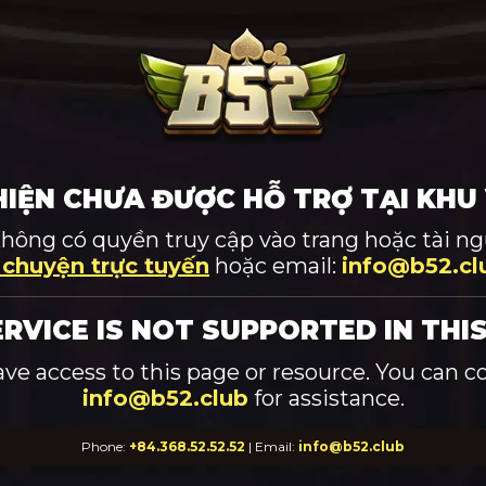
HIỆN CHƯA ĐƯỢC HỖ TRỢ TẠI KHU
không có quyền truy cập vào trang hoặc tài ngu
 chuyện trực tuyến
hoặc email:
info@b52.cl
ERVICE IS NOT SUPPORTED IN THIS
ave access to this page or resource. You can c
info@b52.club
for assistance.
Phone:
+84.368.52.52.52
| Email:
info@b52.club