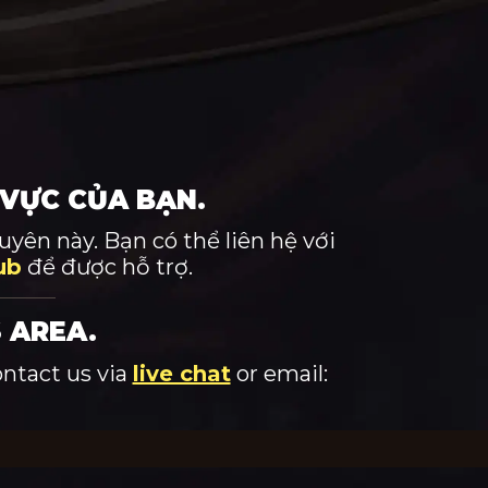
 VỰC CỦA BẠN.
yên này. Bạn có thể liên hệ với
ub
để được hỗ trợ.
 AREA.
ontact us via
live chat
or email: