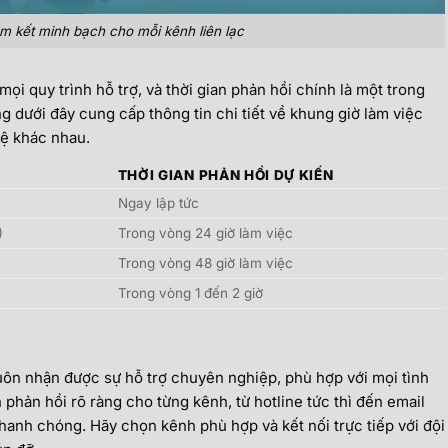
am kết minh bạch cho mỗi kênh liên lạc
i quy trình hỗ trợ, và thời gian phản hồi chính là một trong
 dưới đây cung cấp thông tin chi tiết về khung giờ làm việc
hệ khác nhau.
THỜI GIAN PHẢN HỒI DỰ KIẾN
Ngay lập tức
)
Trong vòng 24 giờ làm việc
Trong vòng 48 giờ làm việc
Trong vòng 1 đến 2 giờ
ôn nhận được sự hỗ trợ chuyên nghiệp, phù hợp với mọi tình
phản hồi rõ ràng cho từng kênh, từ hotline tức thì đến email
hanh chóng. Hãy chọn kênh phù hợp và kết nối trực tiếp với đội