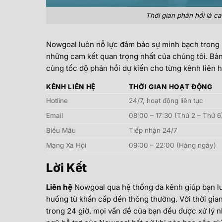
Thời gian phản hồi là c
Nowgoal luôn nỗ lực đảm bảo sự minh bạch trong mọ
những cam kết quan trọng nhất của chúng tôi. Bảng
cùng tốc độ phản hồi dự kiến cho từng kênh liên 
KÊNH LIÊN HỆ
THỜI GIAN HOẠT ĐỘNG
Hotline
24/7, hoạt động liên tục
Email
08:00 – 17:30 (Thứ 2 – Thứ 6
Biểu Mẫu
Tiếp nhận 24/7
Mạng Xã Hội
09:00 – 22:00 (Hàng ngày)
Lời Kết
Liên hệ
Nowgoal qua hệ thống đa kênh giúp bạn lu
huống từ khẩn cấp đến thông thường. Với thời gian 
trong 24 giờ, mọi vấn đề của bạn đều được xử lý n