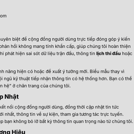
com
huyên biệt để cộng đồng người dùng trực tiếp đóng góp ý kiến
 phản hồi không mang tính khẩn cấp, giúp chúng tôi hoàn thiện
 phát hiện sai sót dữ liệu trận đấu, thông tin
lịch thi đấu
hoặc
ính năng hiện có hoặc đề xuất ý tưởng mới. Biểu mẫu thay vì
ội ngũ kỹ thuật tiếp nhận thông tin có hệ thống hơn. Bạn có thể
ên hệ” ở chân trang của chúng tôi.
p Nhật
ết nối cộng đồng người dùng, đồng thời cập nhật tin tức
 nhất, thông tin về sự kiện, tham gia tương tác trực tuyến.
 bạn không bỏ lỡ bất kỳ thông tin quan trọng nào từ chúng tôi.
ương Hiệu