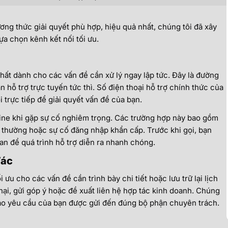
ng thức giải quyết phù hợp, hiệu quả nhất, chúng tôi đã xây
ựa chọn kênh kết nối tối ưu.
hất dành cho các vấn đề cần xử lý ngay lập tức. Đây là đường
 hỗ trợ trực tuyến tức thì. Số điện thoại hỗ trợ chính thức của
 trực tiếp để giải quyết vấn đề của bạn.
line khi gặp sự cố nghiêm trọng. Các trường hợp này bao gồm
ất thường hoặc sự cố đăng nhập khẩn cấp. Trước khi gọi, bạn
an để quá trình hỗ trợ diễn ra nhanh chóng.
Tác
 ưu cho các vấn đề cần trình bày chi tiết hoặc lưu trữ lại lịch
nại, gửi góp ý hoặc đề xuất liên hệ hợp tác kinh doanh. Chúng
 bảo yêu cầu của bạn được gửi đến đúng bộ phận chuyên trách.