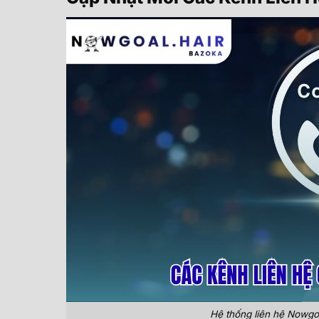
Hệ thống liên hệ Nowgo