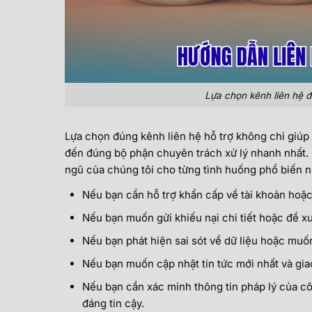
Lựa chọn kênh liên hệ 
Lựa chọn đúng kênh liên hệ hỗ trợ không chỉ giúp
đến đúng bộ phận chuyên trách xử lý nhanh nhất. D
ngũ của chúng tôi cho từng tình huống phổ biến n
Nếu bạn cần hỗ trợ khẩn cấp về tài khoản hoặc
Nếu bạn muốn gửi khiếu nại chi tiết hoặc đề xu
Nếu bạn phát hiện sai sót về dữ liệu hoặc muố
Nếu bạn muốn cập nhật tin tức mới nhất và gia
Nếu bạn cần xác minh thông tin pháp lý của cô
đáng tin cậy.