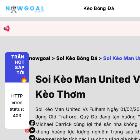
Kèo Bóng Đá
TRẬN
nowgoal
>
Soi Kèo Bóng Đá
>
Soi Kèo Man U
HOT
SẮP
TỚI
Soi Kèo Man United 
Kèo Thơm
HTTP
error!
Soi Kèo Man United Vs Fulham Ngày 01/02/202
status:
403
động Old Trafford. Quỷ Đỏ đang tận hưởng “t
Michael Carrick cùng lợi thế sân nhà không 
khủng hoảng lực lượng nghiêm trọng sau kh
Nowgoal
phân tích các lựa chọn sáng giá nhất 