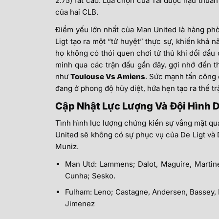
2.75) rất cao. Lựa chọn cửa Tài được hậu thuẫn
của hai CLB.
Điểm yếu lớn nhất của Man United là hàng phò
Ligt tạo ra một “tử huyệt” thực sự, khiến khả n
họ không có thói quen chơi tử thủ khi đối đầ
minh qua các trận đấu gần đây, gợi nhớ đến t
như
Toulouse Vs Amiens
. Sức mạnh tấn công
đang ở phong độ hủy diệt, hứa hẹn tạo ra thế t
Cập Nhật Lực Lượng Và Đội Hình 
Tình hình lực lượng chứng kiến sự vắng mặt qu
United sẽ không có sự phục vụ của De Ligt và 
Muniz.
Man Utd: Lammens; Dalot, Maguire, Marti
Cunha; Sesko.
Fulham: Leno; Castagne, Andersen, Bassey, 
Jimenez