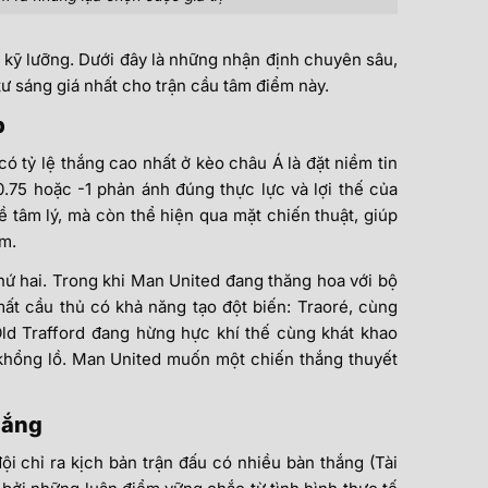
h kỹ lưỡng. Dưới đây là những nhận định chuyên sâu,
tư sáng giá nhất cho trận cầu tâm điểm này.
p
ó tỷ lệ thắng cao nhất ở kèo châu Á là đặt niềm tin
75 hoặc -1 phản ánh đúng thực lực và lợi thế của
 tâm lý, mà còn thể hiện qua mặt chiến thuật, giúp
ệm.
thứ hai. Trong khi Man United đang thăng hoa với bộ
mất cầu thủ có khả năng tạo đột biến: Traoré, cùng
ld Trafford đang hừng hực khí thế cùng khát khao
c khổng lồ. Man United muốn một chiến thắng thuyết
hắng
ội chỉ ra kịch bản trận đấu có nhiều bàn thắng (Tài