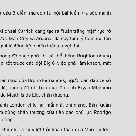
rận đấu 3 điểm mà còn là một bài kiểm tra sức mạnh
ichael Carrick đang tạo ra “tuần trăng mật” rực rỡ
trước Man City và Arsenal đã đẩy tâm lý toàn đội lên
p 4 là động lực chiến thắng tuyệt đối.
phong độ phập phù khi có thể thắng Brighton nhưng
i tốt trước các đội Big 6, việc phải làm khách, mất
goạn mục của Bruno Fernandes, người dẫn đầu về số
o đó, phong độ ghi bàn của tân binh Bryan Mbeumo
 do Matthijs de Ligt chấn thương.
hành London chịu hai mất mát chí mạng. Bán “quân
m cùng chấn thương của tiền đạo chủ lực Rodrigo
n công.
 khứ chỉ ra sự vượt trội hoàn toàn của Man United.