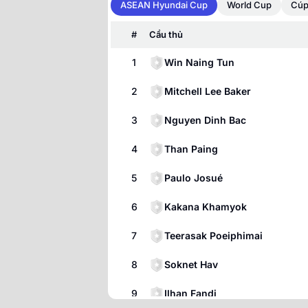
ASEAN Hyundai Cup
World Cup
Cúp
#
Cầu thủ
1
Win Naing Tun
2
Mitchell Lee Baker
3
Nguyen Dinh Bac
4
Than Paing
5
Paulo Josué
6
Kakana Khamyok
7
Teerasak Poeiphimai
8
Soknet Hav
9
Ilhan Fandi