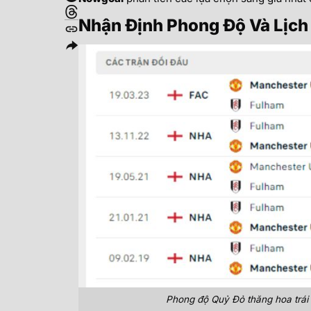
Nhận Định Phong Độ Và Lịch
Phong độ Quỷ Đỏ thăng hoa trái