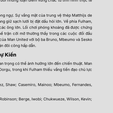
 bởi những luận điểm vững chắc từ tình hình thực tế
ng ngự. Sự vắng mặt của trung vệ thép Matthijs de
ăng giữ sạch lưới bị đặt dấu hỏi lớn. Về phía Fulham,
u các ông lớn. Lối chơi phóng khoáng đã được chứng
hế trận cởi mở thường thấy trong các cuộc đối đầu
 của Man United với bộ ba Bruno, Mbeumo và Sesko
rận đôi công hấp dẫn.
Dự Kiến
an trọng có thể ảnh hưởng lớn đến chiến thuật. Man
Dorgu, trong khi Fulham thiếu vắng tiền đạo chủ lực
nez, Shaw; Casemiro, Mainoo; Mbeumo, Fernandes,
Robinson; Berge, Iwobi; Chukwueze, Wilson, Kevin;