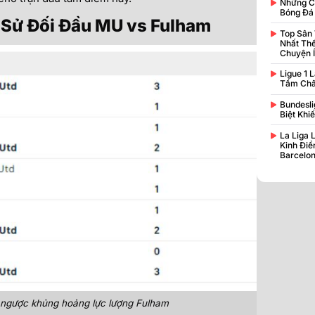
Những CL
Bóng Đá 
 Sử Đối Đầu MU vs Fulham
Top Sân 
Nhất Thế
Chuyện Ít
Ligue 1 
Tầm Châ
Bundesli
Biệt Khi
La Liga 
Kinh Điể
Barcelo
 ngược khủng hoảng lực lượng Fulham