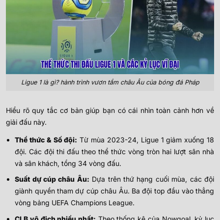
Ligue 1 là gì? hành trình vươn tầm châu Âu của bóng đá Pháp
Hiểu rõ quy tắc cơ bản giúp bạn có cái nhìn toàn cảnh hơn về
giải đấu này.
Thể thức & Số đội:
Từ mùa 2023-24, Ligue 1 giảm xuống 18
đội. Các đội thi đấu theo thể thức vòng tròn hai lượt sân nhà
và sân khách, tổng 34 vòng đấu.
Suất dự cúp châu Âu:
Dựa trên thứ hạng cuối mùa, các đội
giành quyền tham dự cúp châu Âu. Ba đội top đầu vào thẳng
vòng bảng UEFA Champions League.
CLB vô địch nhiều nhất:
Theo thống kê của Nowgoal, kỷ lục