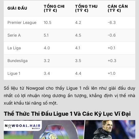
TỔNG CHI
TỔNG THU
CÁN CÂN
GIẢI ĐẤU
(TỶ €)
(TỶ €)
(TỶ €)
Premier League
10.5
4.2
-6.3
Serie A
5.1
4.5
-0.6
La Liga
4.0
4.1
+0.1
Bundesliga
3.2
3.5
+0.3
Ligue 1
3.4
4.4
+1.0
Số liệu từ Nowgoal cho thấy Ligue 1 nổi lên như giải đấu duy
nhất có lợi nhuận ròng dương ấn tượng, khẳng định vị thế nhà
xuất khẩu tài năng số một.
Thể Thức Thi Đấu Ligue 1 Và Các Kỷ Lục Vĩ Đại