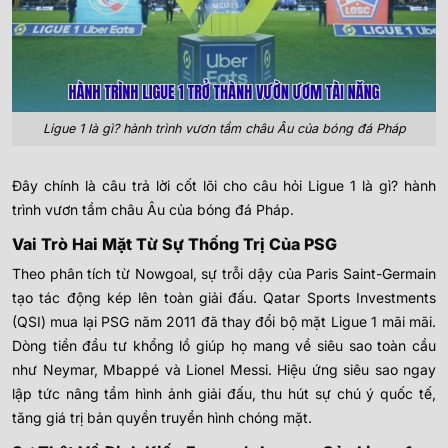
Ligue 1 là gì? hành trình vươn tầm châu Âu của bóng đá Pháp
Đây chính là câu trả lời cốt lõi cho câu hỏi Ligue 1 là gì? hành
trình vươn tầm châu Âu của bóng đá Pháp.
Vai Trò Hai Mặt Từ Sự Thống Trị Của PSG
Theo phân tích từ Nowgoal, sự trỗi dậy của Paris Saint-Germain
tạo tác động kép lên toàn giải đấu. Qatar Sports Investments
(QSI) mua lại PSG năm 2011 đã thay đổi bộ mặt Ligue 1 mãi mãi.
Dòng tiền đầu tư khổng lồ giúp họ mang về siêu sao toàn cầu
như Neymar, Mbappé và Lionel Messi. Hiệu ứng siêu sao ngay
lập tức nâng tầm hình ảnh giải đấu, thu hút sự chú ý quốc tế,
tăng giá trị bản quyền truyền hình chóng mặt.