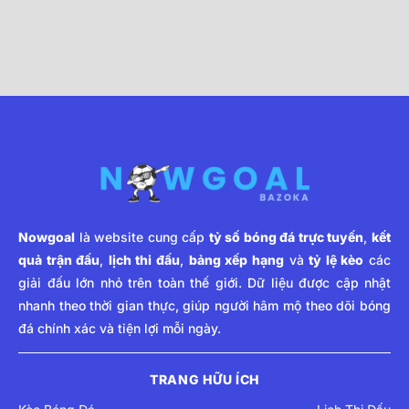
Nowgoal
là website cung cấp
tỷ số bóng đá trực tuyến
,
kết
quả trận đấu
,
lịch thi đấu
,
bảng xếp hạng
và
tỷ lệ kèo
các
giải đấu lớn nhỏ trên toàn thế giới. Dữ liệu được cập nhật
nhanh theo thời gian thực, giúp người hâm mộ theo dõi bóng
đá chính xác và tiện lợi mỗi ngày.
TRANG HỮU ÍCH