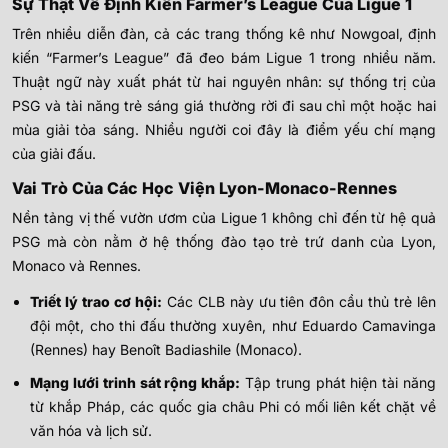
Sự Thật Về Định Kiến Farmer’s League Của Ligue 1
Trên nhiều diễn đàn, cả các trang thống kê như Nowgoal, định
kiến “Farmer’s League” đã đeo bám Ligue 1 trong nhiều năm.
Thuật ngữ này xuất phát từ hai nguyên nhân: sự thống trị của
PSG và tài năng trẻ sáng giá thường rời đi sau chỉ một hoặc hai
mùa giải tỏa sáng. Nhiều người coi đây là điểm yếu chí mạng
của giải đấu.
Vai Trò Của Các Học Viện Lyon-Monaco-Rennes
Nền tảng vị thế vườn ươm của Ligue 1 không chỉ đến từ hệ quả
PSG mà còn nằm ở hệ thống đào tạo trẻ trứ danh của Lyon,
Monaco và Rennes.
Triết lý trao cơ hội:
Các CLB này ưu tiên đôn cầu thủ trẻ lên
đội một, cho thi đấu thường xuyên, như Eduardo Camavinga
(Rennes) hay Benoît Badiashile (Monaco).
Mạng lưới trinh sát rộng khắp:
Tập trung phát hiện tài năng
từ khắp Pháp, các quốc gia châu Phi có mối liên kết chặt về
văn hóa và lịch sử.