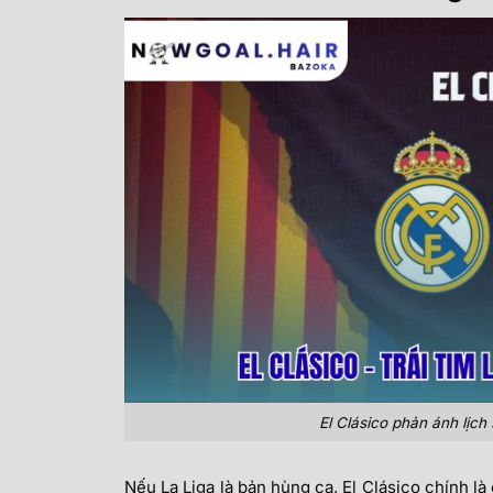
El Clásico phản ánh lịch 
Nếu La Liga là bản hùng ca, El Clásico chính l