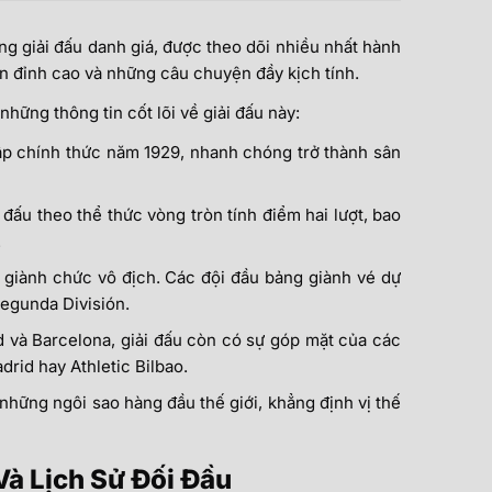
ng giải đấu danh giá, được theo dõi nhiều nhất hành
n đỉnh cao và những câu chuyện đầy kịch tính.
hững thông tin cốt lõi về giải đấu này:
ập chính thức năm 1929, nhanh chóng trở thành sân
 đấu theo thể thức vòng tròn tính điểm hai lượt, bao
.
 giành chức vô địch. Các đội đầu bảng giành vé dự
egunda División.
 và Barcelona, giải đấu còn có sự góp mặt của các
drid hay Athletic Bilbao.
những ngôi sao hàng đầu thế giới, khẳng định vị thế
 Và Lịch Sử Đối Đầu