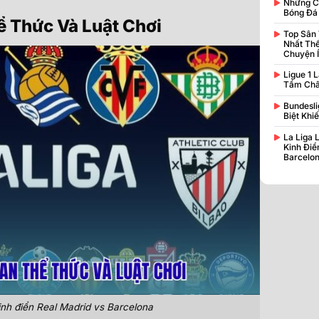
Những CL
Bóng Đá 
ể Thức Và Luật Chơi
Top Sân 
Nhất Thế
Chuyện Ít
Ligue 1 
Tầm Châ
Bundesli
Biệt Khi
La Liga 
Kinh Điể
Barcelo
kinh điển Real Madrid vs Barcelona