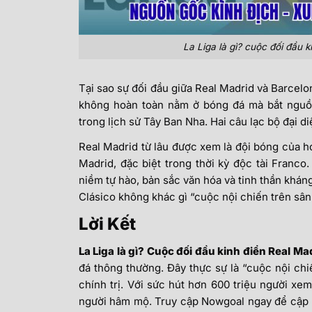
La Liga là gì? cuộc đối đầu 
Tại sao sự đối đầu giữa Real Madrid và Barcelo
không hoàn toàn nằm ở bóng đá mà bắt nguồn
trong lịch sử Tây Ban Nha. Hai câu lạc bộ đại di
Real Madrid từ lâu được xem là đội bóng của h
Madrid, đặc biệt trong thời kỳ độc tài Franco
niềm tự hào, bản sắc văn hóa và tinh thần kháng
Clásico không khác gì “cuộc nội chiến trên sân
Lời Kết
La Liga là gì? Cuộc đối đầu kinh điển Real Ma
đá thông thường. Đây thực sự là “cuộc nội chiế
chính trị. Với sức hút hơn 600 triệu người xe
người hâm mộ. Truy cập Nowgoal ngay để cập n