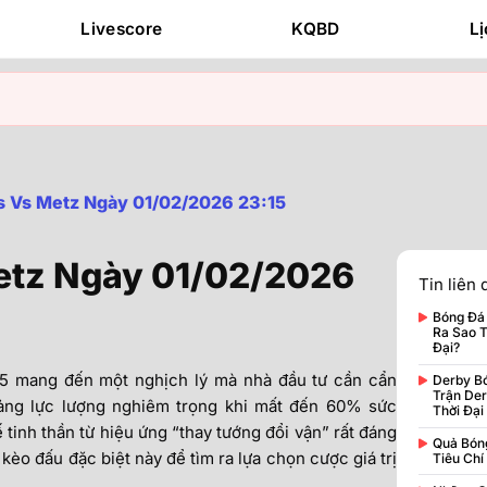
Livescore
KQBD
Lị
s Vs Metz Ngày 01/02/2026 23:15
etz Ngày 01/02/2026
Tin liên
Bóng Đá 
Ra Sao T
Đại?
15 mang đến một nghịch lý mà nhà đầu tư cần cẩn
Derby B
Trận Der
ảng lực lượng nghiêm trọng khi mất đến 60% sức
Thời Đại
ế tinh thần từ hiệu ứng “thay tướng đổi vận” rất đáng
Quả Bóng
kèo đấu đặc biệt này để tìm ra lựa chọn cược giá trị
Tiêu Chí