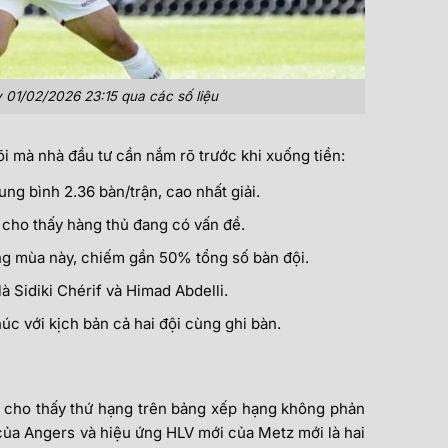
 01/02/2026 23:15 qua các số liệu
i mà nhà đầu tư cần nắm rõ trước khi xuống tiền:
ung bình 2.36 bàn/trận, cao nhất giải.
 cho thấy hàng thủ đang có vấn đề.
ắng mùa này, chiếm gần 50% tổng số bàn đội.
à Sidiki Chérif và Himad Abdelli.
húc với kịch bản cả hai đội cùng ghi bàn.
 cho thấy thứ hạng trên bảng xếp hạng không phản
của Angers và hiệu ứng HLV mới của Metz mới là hai