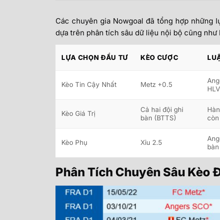
Các chuyên gia Nowgoal đã tổng hợp những lựa
dựa trên phân tích sâu dữ liệu nội bộ cũng như 
LỰA CHỌN ĐẦU TƯ
KÈO CƯỢC
LUẬ
Ang
Kèo Tin Cậy Nhất
Metz +0.5
HLV
Cả hai đội ghi
Hàn
Kèo Giá Trị
bàn (BTTS)
còn
Ang
Kèo Phụ
Xỉu 2.5
bàn
Phân Tích Chuyên Sâu Kèo 