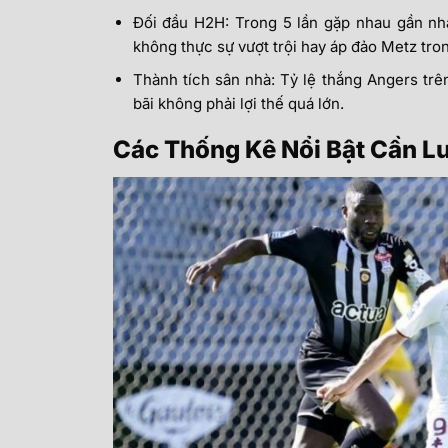
Đối đầu H2H: Trong 5 lần gặp nhau gần nhấ
không thực sự vượt trội hay áp đảo Metz tro
Thành tích sân nhà: Tỷ lệ thắng Angers tr
bãi không phải lợi thế quá lớn.
Các Thống Kê Nổi Bật Cần L