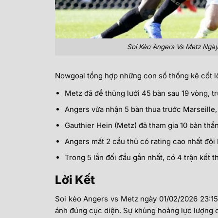
Soi Kèo Angers Vs Metz Ngày
Nowgoal tổng hợp những con số thống kê cốt lõ
Metz đã để thủng lưới 45 bàn sau 19 vòng, tr
Angers vừa nhận 5 bàn thua trước Marseille,
Gauthier Hein (Metz) đã tham gia 10 bàn th
Angers mất 2 cầu thủ có rating cao nhất đội l
Trong 5 lần đối đầu gần nhất, có 4 trận kết t
Lời Kết
Soi kèo Angers vs Metz ngày 01/02/2026 23:15
ánh đúng cục diện. Sự khủng hoảng lực lượng 