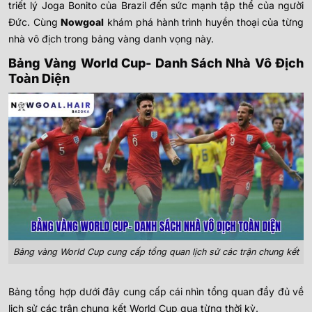
triết lý Joga Bonito của Brazil đến sức mạnh tập thể của người
Đức. Cùng
Nowgoal
khám phá hành trình huyền thoại của từng
nhà vô địch trong bảng vàng danh vọng này.
Bảng Vàng World Cup- Danh Sách Nhà Vô Địch
Toàn Diện
Bảng vàng World Cup cung cấp tổng quan lịch sử các trận chung kết
Bảng tổng hợp dưới đây cung cấp cái nhìn tổng quan đầy đủ về
lịch sử các trận chung kết World Cup qua từng thời kỳ.