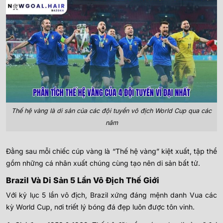
Thế hệ vàng là di sản của các đội tuyển vô địch World Cup qua các
năm
Đằng sau mỗi chiếc cúp vàng là “Thế hệ vàng” kiệt xuất, tập thể
gồm những cá nhân xuất chúng cùng tạo nên di sản bất tử.
Brazil Và Di Sản 5 Lần Vô Địch Thế Giới
Với kỷ lục 5 lần vô địch, Brazil xứng đáng mệnh danh Vua các
kỳ World Cup, nơi triết lý bóng đá đẹp luôn được tôn vinh.