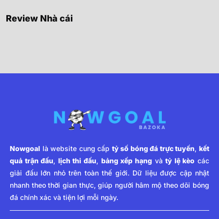
Review Nhà cái
Nowgoal
là website cung cấp
tỷ số bóng đá trực tuyến
,
kết
quả trận đấu
,
lịch thi đấu
,
bảng xếp hạng
và
tỷ lệ kèo
các
giải đấu lớn nhỏ trên toàn thế giới. Dữ liệu được cập nhật
nhanh theo thời gian thực, giúp người hâm mộ theo dõi bóng
đá chính xác và tiện lợi mỗi ngày.