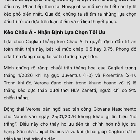
đầu này. Phần tiếp theo tại Nowgoal sẽ mổ xẻ chi tiết các tỷ lệ
kèo phổ biến nhất. Qua đó, chúng ta sẽ tìm ra những lựa chọn
đầu tư tối ưu dựa trên luận điểm và số liệu thuyết phục.
Kèo Châu Á – Nhận Định Lựa Chọn Tối Ưu
Lựa chọn Cagliari thắng kèo Châu Á là quyết định đầu tư an
toàn nhất trận này, bất kể mức chấp 0.5 hay 0.75. Phong độ
cửa trên đang mang lại sự tin tưởng tuyệt đối.
Minh chứng rõ ràng: chuỗi trận thăng hoa của Cagliari trong
tháng 1/2026 khi hạ gục Juventus (1-0) và Fiorentina (2-1).
Trong khi đó, Verona đang chìm trong khủng hoảng với tỷ lệ
thắng kèo cực thấp dưới thời HLV Zanetti, người chỉ có 9%
chiến thắng.
Động thái Verona bán ngôi sao tấn công Giovane Nascimento
cho Napoli vào ngày 25/01/2026 không khác gì tín hiệu “cờ
trắng”. Điều này cho thấy họ ưu tiên tài chính hơn nỗ lực trụ
hạng. Sân nhà Unipol Domus là vũ khí lợi hại giúp Cagliari tự tin
triển khai thế trận áp đảo.