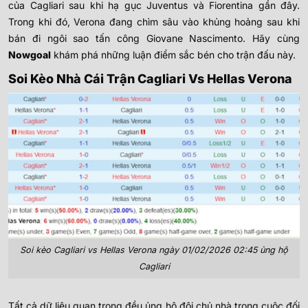
của Cagliari sau khi hạ gục Juventus và Fiorentina gần đây.
Trong khi đó, Verona đang chìm sâu vào khủng hoảng sau khi
bán đi ngôi sao tấn công Giovane Nascimento. Hãy cùng
Nowgoal
khám phá những luận điểm sắc bén cho trận đấu này.
Soi Kèo Nhà Cái Trận Cagliari Vs Hellas Verona
Soi kèo Cagliari vs Hellas Verona ngày 01/02/2026 02:45 ủng hộ
Cagliari
Tất cả dữ liệu quan trọng đều ủng hộ đội chủ nhà trong cuộc đối