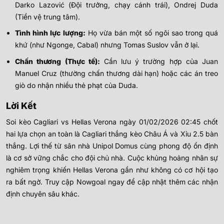
Darko Lazović (Đội trưởng, chạy cánh trái), Ondrej Duda
(Tiền vệ trung tâm).
Tình hình lực lượng:
Họ vừa bán một số ngôi sao trong quá
khứ (như Ngonge, Cabal) nhưng Tomas Suslov vẫn ở lại.
Chấn thương (Thực tế):
Cần lưu ý trường hợp của Juan
Manuel Cruz (thường chấn thương dài hạn) hoặc các án treo
giò do nhận nhiều thẻ phạt của Duda.
Lời Kết
Soi kèo Cagliari vs Hellas Verona ngày 01/02/2026 02:45 chốt
hai lựa chọn an toàn là Cagliari thắng kèo Châu Á và Xỉu 2.5 bàn
thắng. Lợi thế từ sân nhà Unipol Domus cùng phong độ ổn định
là cơ sở vững chắc cho đội chủ nhà. Cuộc khủng hoảng nhân sự
nghiêm trọng khiến Hellas Verona gần như không có cơ hội tạo
ra bất ngờ. Truy cập Nowgoal ngay để cập nhật thêm các nhận
định chuyên sâu khác.