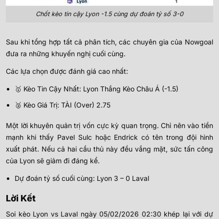
Chốt kèo tin cậy Lyon -1.5 cùng dự đoán tỷ số 3-0
Sau khi tổng hợp tất cả phân tích, các chuyên gia của Nowgoal
đưa ra những khuyến nghị cuối cùng.
Các lựa chọn được đánh giá cao nhất:
🥇 Kèo Tin Cậy Nhất: Lyon Thắng Kèo Châu Á (-1.5)
🥈 Kèo Giá Trị: TÀI (Over) 2.75
Một lời khuyên quản trị vốn cực kỳ quan trọng. Chỉ nên vào tiền
mạnh khi thấy Pavel Sulc hoặc Endrick có tên trong đội hình
xuất phát. Nếu cả hai cầu thủ này đều vắng mặt, sức tấn công
của Lyon sẽ giảm đi đáng kể.
Dự đoán tỷ số cuối cùng: Lyon 3 – 0 Laval
Lời Kết
Soi kèo Lyon vs Laval ngày 05/02/2026 02:30 khép lại với dự