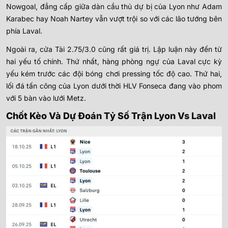
Nowgoal, đẳng cấp giữa dàn cầu thủ dự bị của Lyon như Adam
Karabec hay Noah Nartey vẫn vượt trội so với các lão tướng bên
phía Laval.
Ngoài ra, cửa Tài 2.75/3.0 cũng rất giá trị. Lập luận này đến từ
hai yếu tố chính. Thứ nhất, hàng phòng ngự của Laval cực kỳ
yếu kém trước các đội bóng chơi pressing tốc độ cao. Thứ hai,
lối đá tấn công của Lyon dưới thời HLV Fonseca đang vào phom
với 5 bàn vào lưới Metz.
Chốt Kèo Và Dự Đoán Tỷ Số Trận Lyon Vs Laval