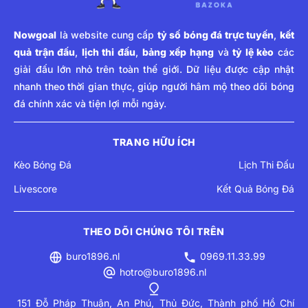
Nowgoal
là website cung cấp
tỷ số bóng đá trực tuyến
,
kết
quả trận đấu
,
lịch thi đấu
,
bảng xếp hạng
và
tỷ lệ kèo
các
giải đấu lớn nhỏ trên toàn thế giới. Dữ liệu được cập nhật
nhanh theo thời gian thực, giúp người hâm mộ theo dõi bóng
đá chính xác và tiện lợi mỗi ngày.
TRANG HỮU ÍCH
Kèo Bóng Đá
Lịch Thi Đấu
Livescore
Kết Quả Bóng Đá
THEO DÕI CHÚNG TÔI TRÊN
buro1896.nl
0969.11.33.99
hotro@buro1896.nl
151 Đỗ Pháp Thuận, An Phú, Thủ Đức, Thành phố Hồ Chí