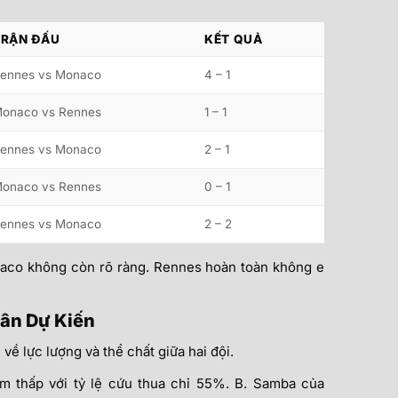
TRẬN ĐẤU
KẾT QUẢ
ennes vs Monaco
4 – 1
onaco vs Rennes
1 – 1
ennes vs Monaco
2 – 1
onaco vs Rennes
0 – 1
ennes vs Monaco
2 – 2
naco không còn rõ ràng. Rennes hoàn toàn không e
Sân Dự Kiến
về lực lượng và thể chất giữa hai đội.
m thấp với tỷ lệ cứu thua chỉ 55%. B. Samba của