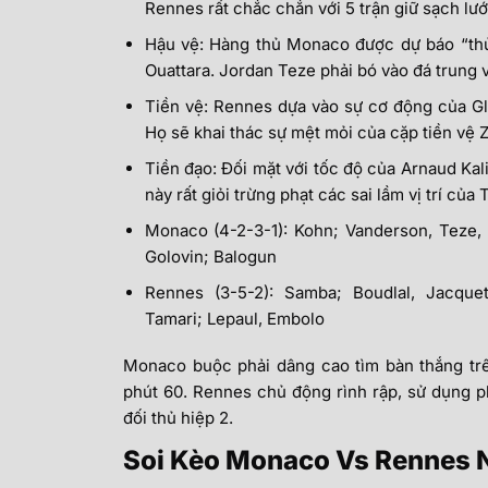
Rennes rất chắc chắn với 5 trận giữ sạch lướ
Hậu vệ: Hàng thủ Monaco được dự báo “thủ
Ouattara. Jordan Teze phải bó vào đá trung v
Tiền vệ: Rennes dựa vào sự cơ động của Gl
Họ sẽ khai thác sự mệt mỏi của cặp tiền vệ
Tiền đạo: Đối mặt với tốc độ của Arnaud Kal
này rất giỏi trừng phạt các sai lầm vị trí của
Monaco (4-2-3-1): Kohn; Vanderson, Teze, K
Golovin; Balogun
Rennes (3-5-2): Samba; Boudlal, Jacquet
Tamari; Lepaul, Embolo
Monaco buộc phải dâng cao tìm bàn thắng trê
phút 60. Rennes chủ động rình rập, sử dụng p
đối thủ hiệp 2.
Soi Kèo Monaco Vs Rennes N