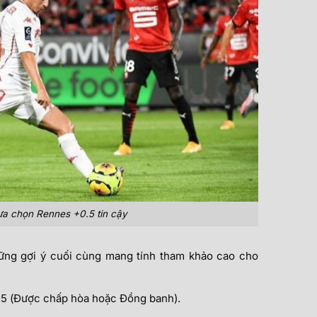
lựa chọn Rennes +0.5 tin cậy
ững gợi ý cuối cùng mang tính tham khảo cao cho
.5 (Được chấp hòa hoặc Đồng banh).