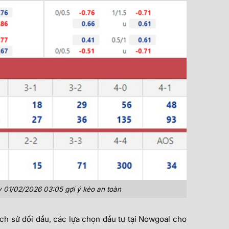
 01/02/2026 03:05 gợi ý kèo an toàn
ịch sử đối đầu, các lựa chọn đầu tư tại Nowgoal cho