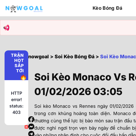
Kèo Bóng Đá
TRẬN
nowgoal
>
Soi Kèo Bóng Đá
>
Soi Kèo Monac
HOT
SẮP
TỚI
Soi Kèo Monaco Vs 
01/02/2026 03:05
HTTP
error!
Soi kèo Monaco vs Rennes ngày 01/02/2026 0
status:
403
trong cơn khủng hoảng toàn diện. Monaco đối
thương cùng thể lực bị bào mòn sau trận đấu tạ
được nghỉ ngơi trọn vẹn bảy ngày để chuẩn 
vào những nhận định cho cuộc đối đầu hấp dẫn