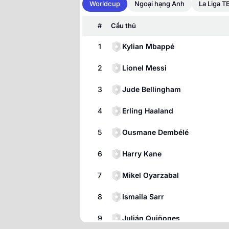
Worldcup
Ngoại hạng Anh
La Liga T
Scotland
3
#
Cầu thủ
Haiti
4
1
Kylian Mbappé
Bảng D
2
Lionel Messi
#
Tên đội
3
Jude Bellingham
Mỹ
1
4
Erling Haaland
Úc
2
5
Ousmane Dembélé
Paraguay
3
Thổ Nhĩ Kỳ
4
6
Harry Kane
7
Mikel Oyarzabal
Bảng E
8
Ismaila Sarr
#
Tên đội
Đức
1
9
Julián Quiñones