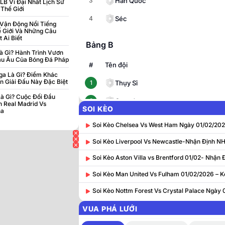
Hàn Quốc
3
B Vĩ Đại Nhất Lịch Sử
Thế Giới
Séc
4
Vận Động Nổi Tiếng
 Giới Và Những Câu
 Ai Biết
Bảng B
Là Gì? Hành Trình Vươn
u Âu Của Bóng Đá Pháp
#
Tên đội
ga Là Gì? Điểm Khác
ến Giải Đấu Này Đặc Biệt
Thụy Sĩ
1
Là Gì? Cuộc Đối Đầu
Canada
2
n Real Madrid Vs
SOI KÈO
na
Bosnia và Herzegovina
3
Soi Kèo Chelsea Vs West Ham Ngày 01/02/20
Qatar
4
Soi Kèo Liverpool Vs Newcastle-Nhận Định N
Soi Kèo Aston Villa vs Brentford 01/02- Nhận
Bảng C
Soi Kèo Man United Vs Fulham 01/02/2026 – 
#
Tên đội
Soi Kèo Nottm Forest Vs Crystal Palace Ngày 
Brazil
1
VUA PHÁ LƯỚI
Maroc
2