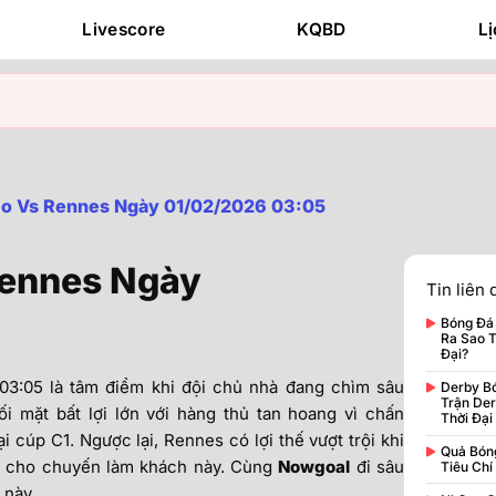
Livescore
KQBD
Lị
o Vs Rennes Ngày 01/02/2026 03:05
Rennes Ngày
Tin liên
Bóng Đá 
Ra Sao T
Đại?
3:05 là tâm điểm khi đội chủ nhà đang chìm sâu
Derby B
Trận Der
 mặt bất lợi lớn với hàng thủ tan hoang vì chấn
Thời Đại
i cúp C1. Ngược lại, Rennes có lợi thế vượt trội khi
Quả Bóng
bị cho chuyến làm khách này. Cùng
Nowgoal
đi sâu
Tiêu Chí
 này.