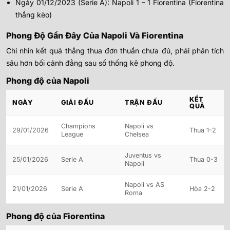
Ngày 01/12/2023 (Serie A): Napoli 1 – 1 Fiorentina (Fiorentina
thắng kèo)
Phong Độ Gần Đây Của Napoli Và Fiorentina
Chỉ nhìn kết quả thắng thua đơn thuần chưa đủ, phải phân tích
sâu hơn bối cảnh đằng sau số thống kê phong độ.
Phong độ của Napoli
KẾT
NGÀY
GIẢI ĐẤU
TRẬN ĐẤU
QUẢ
Champions
Napoli vs
29/01/2026
Thua 1-2
League
Chelsea
Juventus vs
25/01/2026
Serie A
Thua 0-3
Napoli
Napoli vs AS
21/01/2026
Serie A
Hòa 2-2
Roma
Phong độ của Fiorentina