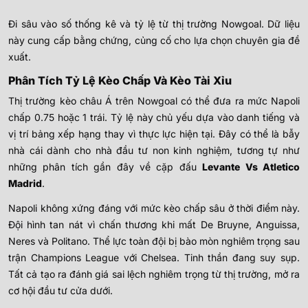
Đi sâu vào số thống kê và tỷ lệ từ thị trường Nowgoal. Dữ liệu
này cung cấp bằng chứng, củng cố cho lựa chọn chuyên gia đề
xuất.
Phân Tích Tỷ Lệ Kèo Chấp Và Kèo Tài Xỉu
Thị trường kèo châu Á trên Nowgoal có thể đưa ra mức Napoli
chấp 0.75 hoặc 1 trái. Tỷ lệ này chủ yếu dựa vào danh tiếng và
vị trí bảng xếp hạng thay vì thực lực hiện tại. Đây có thể là bẫy
nhà cái dành cho nhà đầu tư non kinh nghiệm, tương tự như
những phân tích gần đây về cặp đấu
Levante Vs Atletico
Madrid
.
Napoli không xứng đáng với mức kèo chấp sâu ở thời điểm này.
Đội hình tan nát vì chấn thương khi mất De Bruyne, Anguissa,
Neres và Politano. Thể lực toàn đội bị bào mòn nghiêm trọng sau
trận Champions League với Chelsea. Tinh thần đang suy sụp.
Tất cả tạo ra đánh giá sai lệch nghiêm trọng từ thị trường, mở ra
cơ hội đầu tư cửa dưới.