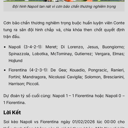
Đội hình Napoli tan nát vì cơn bão chấn thương nghiêm trọng
Cơn bão chấn thương nghiêm trọng buộc huấn luyện viên Conte
tung ra sân đội hình chắp vá, chìa khóa then chốt quyết định
trận đấu.
Napoli (3-4-2-1): Meret; Di Lorenzo, Jesus, Buongiorno;
Spinazzola, Lobotka, McTominay, Gutierrez; Vergara, Elmas;
Hojlund
Fiorentina (4-2-3-1): De Gea; Kouadio, Pongracic, Ranieri,
Fortini; Mandragora, Nicolussi Caviglia; Solomon, Brescianini,
Harrison; Piccoli.
Dự đoán tỷ số cuối cùng: Napoli 1 – 1 Fiorentina hoặc Napoli 0 –
1 Fiorentina.
Lời Kết
Soi kèo Napoli vs Fiorentina ngày 01/02/2026 lúc 00:00 cho