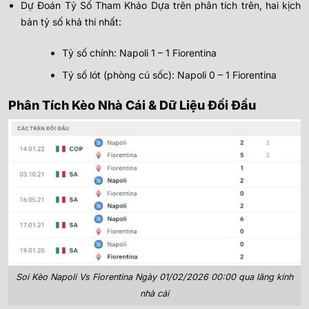
Dự Đoán Tỷ Số Tham Khảo Dựa trên phân tích trên, hai kịch
bản tỷ số khả thi nhất:
Tỷ số chính: Napoli 1 – 1 Fiorentina
Tỷ số lót (phòng cú sốc): Napoli 0 – 1 Fiorentina
Phân Tích Kèo Nhà Cái & Dữ Liệu Đối Đầu
Soi Kèo Napoli Vs Fiorentina Ngày 01/02/2026 00:00 qua lăng kính
nhà cái