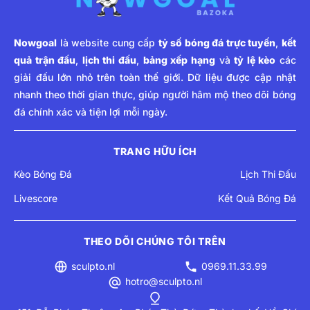
Nowgoal
là website cung cấp
tỷ số bóng đá trực tuyến
,
kết
quả trận đấu
,
lịch thi đấu
,
bảng xếp hạng
và
tỷ lệ kèo
các
giải đấu lớn nhỏ trên toàn thế giới. Dữ liệu được cập nhật
nhanh theo thời gian thực, giúp người hâm mộ theo dõi bóng
đá chính xác và tiện lợi mỗi ngày.
TRANG HỮU ÍCH
Kèo Bóng Đá
Lịch Thi Đấu
Livescore
Kết Quả Bóng Đá
THEO DÕI CHÚNG TÔI TRÊN
sculpto.nl
0969.11.33.99
hotro@sculpto.nl