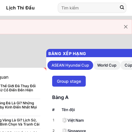
Lịch Thi Đấu
BẢNG XẾP HẠNG
ASEAN Hyundai Cup
World Cup
Cúp
 quan
Group stage
Thế Giới Đã Thay Đổi
ừ Cổ Điển Đến Hiện
Bảng A
óng Đá Là Gì? Những
by Kinh Điển Nhất Mọi
#
Tên đội
Việt Nam
 Vàng Là Gì? Lịch Sử,
1
 Bình Chọn Và Tranh Cãi
Singapore
2