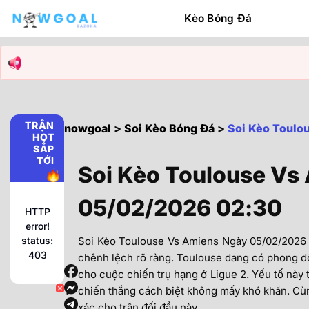
Kèo Bóng Đá
TRẬN
nowgoal
>
Soi Kèo Bóng Đá
>
Soi Kèo Toulo
HOT
SẮP
TỚI
Soi Kèo Toulouse Vs
05/02/2026 02:30
HTTP
error!
Soi Kèo Toulouse Vs Amiens Ngày 05/02/2026 0
status:
403
chênh lệch rõ ràng. Toulouse đang có phong độ 
cho cuộc chiến trụ hạng ở Ligue 2. Yếu tố này t
chiến thắng cách biệt không mấy khó khăn. Cù
xác cho trận đối đầu này.