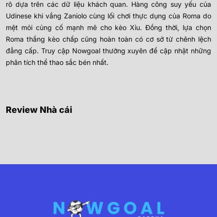
rõ dựa trên các dữ liệu khách quan. Hàng công suy yếu của
Udinese khi vắng Zaniolo cùng lối chơi thực dụng của Roma do
mệt mỏi củng cố mạnh mẽ cho kèo Xỉu. Đồng thời, lựa chọn
Roma thắng kèo chấp cũng hoàn toàn có cơ sở từ chênh lệch
đẳng cấp. Truy cập Nowgoal thường xuyên để cập nhật những
phân tích thể thao sắc bén nhất.
Review Nhà cái