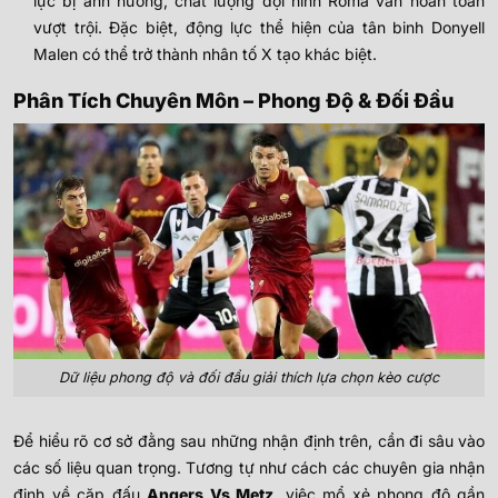
lực bị ảnh hưởng, chất lượng đội hình Roma vẫn hoàn toàn
vượt trội. Đặc biệt, động lực thể hiện của tân binh Donyell
Malen có thể trở thành nhân tố X tạo khác biệt.
Phân Tích Chuyên Môn – Phong Độ & Đối Đầu
Dữ liệu phong độ và đối đầu giải thích lựa chọn kèo cược
Để hiểu rõ cơ sở đằng sau những nhận định trên, cần đi sâu vào
các số liệu quan trọng. Tương tự như cách các chuyên gia nhận
định về cặp đấu
Angers Vs Metz
, việc mổ xẻ phong độ gần