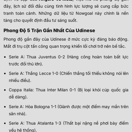
đây, lịch sử đối đầu cùng tình hình lực lượng sẽ cung cấp bức
tranh toàn cảnh. Những dữ liệu từ Nowgoal này chính là nền
tảng cho quyết định đầu tư sáng suốt.
Phong Độ 5 Trận Gần Nhất Của Udinese
Phong độ gần đây của Udinese ở mức cực kỳ đáng báo động.
Mất đi trụ cột tấn công quan trọng khiến lối chơi trở nên bế tắc.
Serie A: Thua Juventus 0-2 (Hàng công hoàn toàn bất lực
trước đối thủ lớn).
Serie A: Thắng Lecce 1-0 (Chiến thắng tối thiểu không nói lên
nhiều điều).
Coppa Italia: Thua Inter Milan 0-1 (Bị loại khỏi cúp quốc gia
dễ dàng).
Serie A: Hòa Bologna 1-1 (Giành được một điểm may mắn trên
sân nhà).
Serie A: Thua Atalanta 1-3 (Thất bại nặng nề phơi bày điểm
yếu hệ thống).